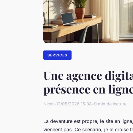
SERVICES
Une agence digit
présence en lign
Nicet
•
12/05/2026 15:38
•
9 min de lecture
La devanture est propre, le site en ligne
viennent pas. Ce scénario, je le croise 