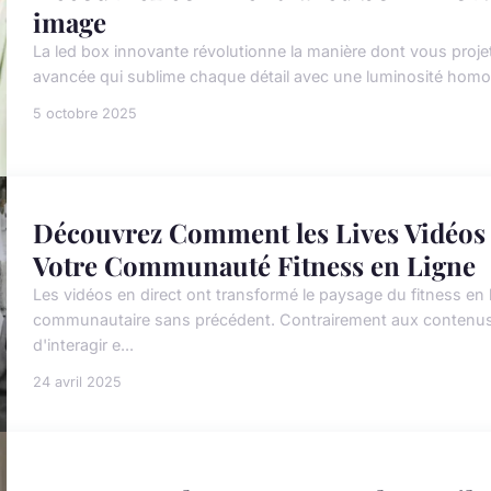
image
La led box innovante révolutionne la manière dont vous proje
avancée qui sublime chaque détail avec une luminosité homogè
5 octobre 2025
Découvrez Comment les Lives Vidéos 
Votre Communauté Fitness en Ligne
Les vidéos en direct ont transformé le paysage du fitness en
communautaire sans précédent. Contrairement aux contenus 
d'interagir e...
24 avril 2025