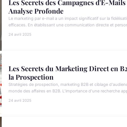
Les Secrets des Campagnes d'E-Mails
Analyse Profonde
Le marketing par e-mail a un impact significatif sur la fidéli
efficaces. En établissant une communication directe et personn
24 avril 2025
Les Secrets du Marketing Direct en B
la Prospection
Stratégies de prospection, marketing B2B et ciblage d'audien
monde des affaires en B2B. L'importance d'une recherche appr
24 avril 2025