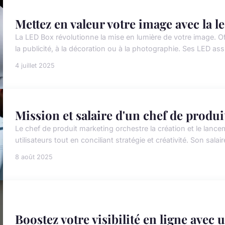
Mettez en valeur votre image avec la 
La LED Box révolutionne la mise en lumière de votre image. Offra
la publicité, à la décoration ou à la photographie. Ses LED as
4 juillet 2025
Mission et salaire d'un chef de produi
Le chef de produit marketing orchestre la création et le lan
utilisateurs tout en conciliant stratégie et créativité. Son salair
8 août 2025
Boostez votre visibilité en ligne avec 