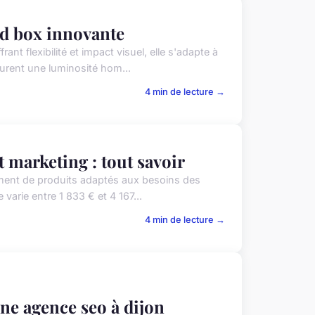
led box innovante
nt flexibilité et impact visuel, elle s'adapte à
surent une luminosité hom...
4 min de lecture →
t marketing : tout savoir
cement de produits adaptés aux besoins des
e varie entre 1 833 € et 4 167...
4 min de lecture →
une agence seo à dijon