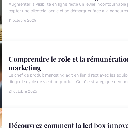
Augmenter la visibilité en ligne reste un levier incontournable
capter une clientèle locale et se démarquer face à la concurr
11 octobre 2025
Comprendre le rôle et la rémunératio
marketing
Le chef de produit marketing agit en lien direct avec les éq
diriger le cycle de vie d'un produit. Ce rôle stratégique deman
21 octobre 2025
Découvrez comment la led box innova