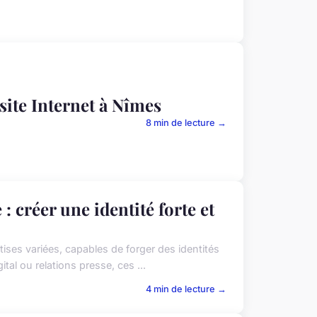
site Internet à Nîmes
8 min de lecture →
 créer une identité forte et
ses variées, capables de forger des identités
ital ou relations presse, ces ...
4 min de lecture →