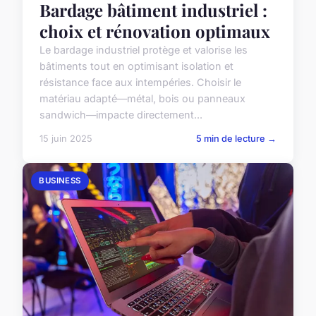
Bardage bâtiment industriel :
choix et rénovation optimaux
Le bardage industriel protège et valorise les
bâtiments tout en optimisant isolation et
résistance face aux intempéries. Choisir le
matériau adapté—métal, bois ou panneaux
sandwich—impacte directement...
15 juin 2025
5 min de lecture →
BUSINESS