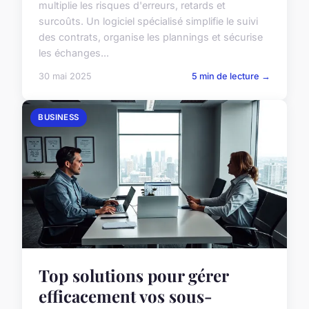
multiplie les risques d'erreurs, retards et
surcoûts. Un logiciel spécialisé simplifie le suivi
des contrats, organise les plannings et sécurise
les échanges...
30 mai 2025
5 min de lecture →
BUSINESS
Top solutions pour gérer
efficacement vos sous-