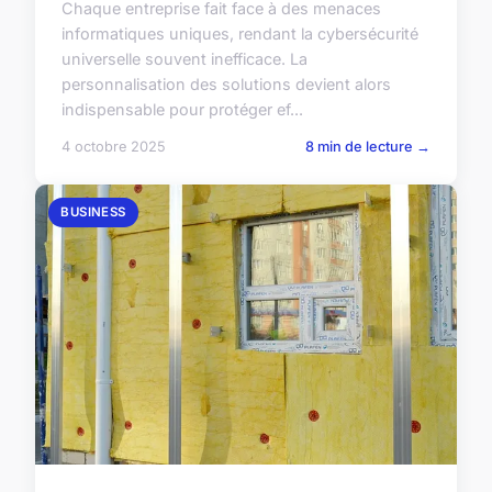
Chaque entreprise fait face à des menaces
informatiques uniques, rendant la cybersécurité
universelle souvent inefficace. La
personnalisation des solutions devient alors
indispensable pour protéger ef...
4 octobre 2025
8 min de lecture →
BUSINESS