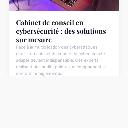
Cabinet de conseil en
cybersécurité : des solutions
sur mesure
Face à la multiplication des cyberattaques,
choisir un cabinet de conseil en cybersécurité
adapté devient indispensable. Ces experts
réalisent des audits pointus, accompagnent la
conformité réglementa...
1 juillet 2025
4 min de lecture →
Mentions légales
Contact