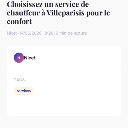
Choisissez un service de
chauffeur à Villeparisis pour le
confort
Nicet
•
14/05/2026 18:28
•
9 min de lecture
Nicet
N
TAGS
services