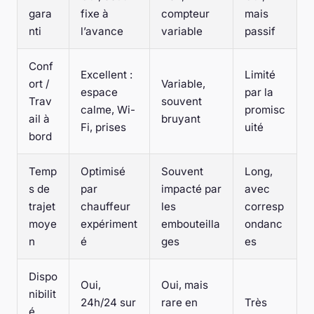
gara
fixe à
compteur
mais
nti
l’avance
variable
passif
Conf
Excellent :
Limité
ort /
Variable,
espace
par la
Trav
souvent
calme, Wi-
promisc
ail à
bruyant
Fi, prises
uité
bord
Temp
Optimisé
Souvent
Long,
s de
par
impacté par
avec
trajet
chauffeur
les
corresp
moye
expériment
embouteilla
ondanc
n
é
ges
es
Dispo
Oui,
Oui, mais
nibilit
24h/24 sur
rare en
Très
é