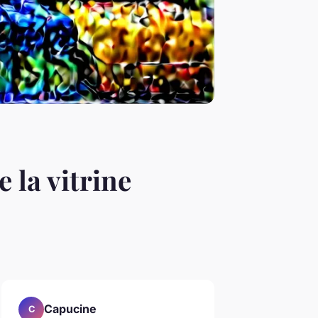
 la vitrine
Capucine
C