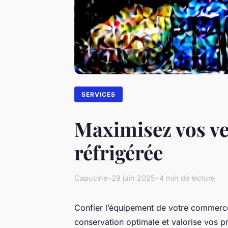
SERVICES
Maximisez vos ven
réfrigérée
Capucine
•
29 juin 2025
•
4 min de lecture
Confier l’équipement de votre commerce à
conservation optimale et valorise vos p