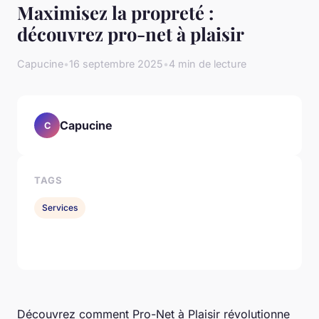
Maximisez la propreté :
découvrez pro-net à plaisir
Capucine
•
16 septembre 2025
•
4 min de lecture
Capucine
C
TAGS
Services
Découvrez comment Pro-Net à Plaisir révolutionne