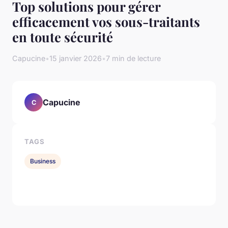
Top solutions pour gérer
efficacement vos sous-traitants
en toute sécurité
Capucine
•
15 janvier 2026
•
7 min de lecture
Capucine
C
TAGS
Business